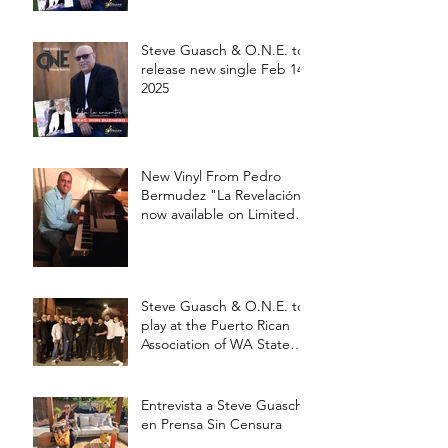
Steve Guasch & O.N.E. to
release new single Feb 14,
2025
New Vinyl From Pedro
Bermudez "La Revelación"
now available on Limited
edition 12' Vinyl
Steve Guasch & O.N.E. to
play at the Puerto Rican
Association of WA State
Annual Picnic Saturday
Aug 17 at 3pm
Entrevista a Steve Guasch
en Prensa Sin Censura